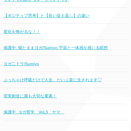
【ポジティブ思考】と【良い捉え直し】の違い
変化を怖がるな！！
保護中: 寝たままヨガ/Sumiyo 宇宙と一体感を感じる瞑想
ヨガ二ドラ/Sumiyo
ぶっちゃけ呼吸だけで人生、だいぶ楽に生きれます♡
現実創造に最も大切な要素！
保護中: ヨガ哲学 VoL3 ヤマ