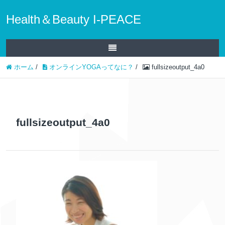
Health＆Beauty I-PEACE
ホーム
/
オンラインYOGAってなに？
/
fullsizeoutput_4a0
fullsizeoutput_4a0