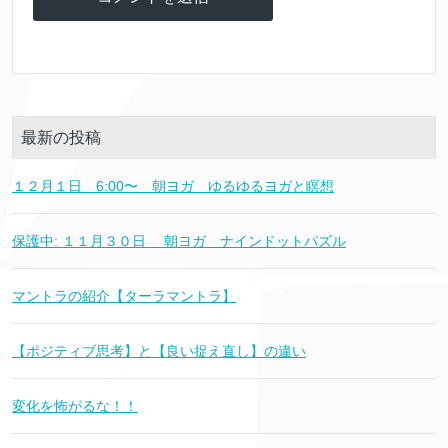
最新の投稿
１２月１日 6:00〜 朝ヨガ ゆるゆるヨガと瞑想
保護中: １１月３０日 朝ヨガ ナインドットパズル
マントラの紹介【ターラマントラ】
【ポジティブ思考】と【良い捉え直し】の違い
変化を怖がるな！！