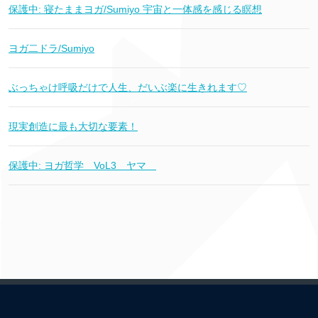
保護中: 寝たままヨガ/Sumiyo 宇宙と一体感を感じる瞑想
ヨガ二ドラ/Sumiyo
ぶっちゃけ呼吸だけで人生、だいぶ楽に生きれます♡
現実創造に最も大切な要素！
保護中: ヨガ哲学 VoL3 ヤマ