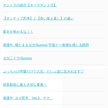
マントラの紹介【ターラマントラ】
【ポジティブ思考】と【良い捉え直し】の違い
変化を怖がるな！！
保護中: 寝たままヨガ/Sumiyo 宇宙と一体感を感じる瞑想
ヨガ二ドラ/Sumiyo
ぶっちゃけ呼吸だけで人生、だいぶ楽に生きれます♡
現実創造に最も大切な要素！
保護中: ヨガ哲学 VoL3 ヤマ