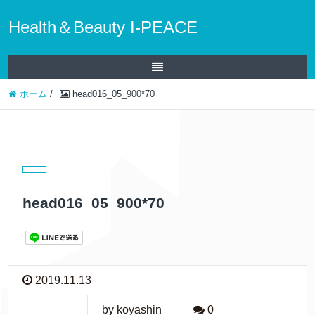
Health＆Beauty I-PEACE
ホーム
/
head016_05_900*70
head016_05_900*70
2019.11.13
by koyashin
0