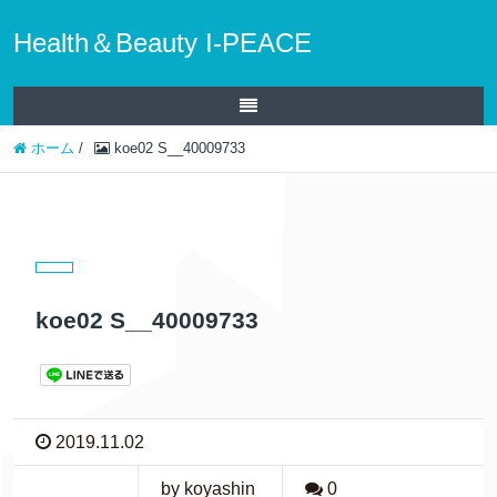
Health＆Beauty I-PEACE
ホーム
/
koe02 S__40009733
koe02 S__40009733
2019.11.02
by koyashin
0