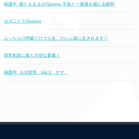
保護中: 寝たままヨガ/Sumiyo 宇宙と一体感を感じる瞑想
ヨガ二ドラ/Sumiyo
ぶっちゃけ呼吸だけで人生、だいぶ楽に生きれます♡
現実創造に最も大切な要素！
保護中: ヨガ哲学 VoL3 ヤマ