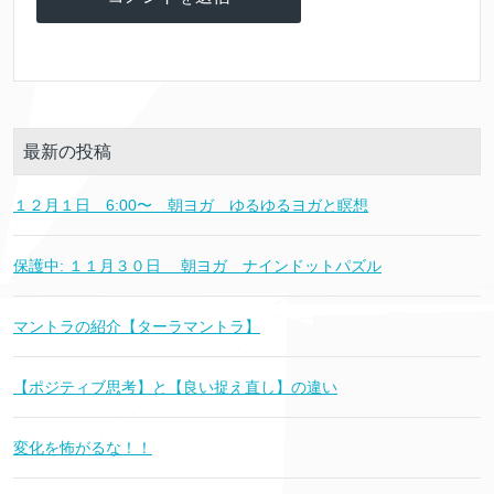
最新の投稿
１２月１日 6:00〜 朝ヨガ ゆるゆるヨガと瞑想
保護中: １１月３０日 朝ヨガ ナインドットパズル
マントラの紹介【ターラマントラ】
【ポジティブ思考】と【良い捉え直し】の違い
変化を怖がるな！！