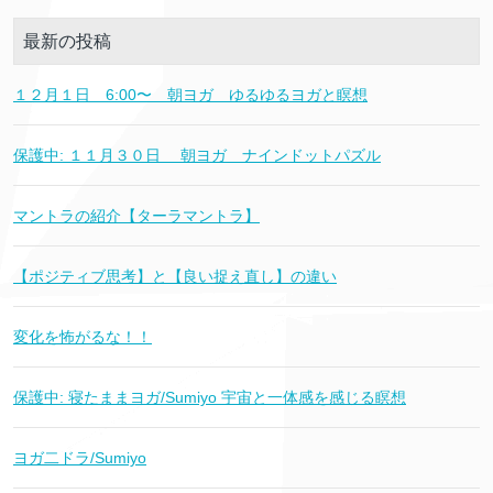
最新の投稿
１２月１日 6:00〜 朝ヨガ ゆるゆるヨガと瞑想
保護中: １１月３０日 朝ヨガ ナインドットパズル
マントラの紹介【ターラマントラ】
【ポジティブ思考】と【良い捉え直し】の違い
変化を怖がるな！！
保護中: 寝たままヨガ/Sumiyo 宇宙と一体感を感じる瞑想
ヨガ二ドラ/Sumiyo