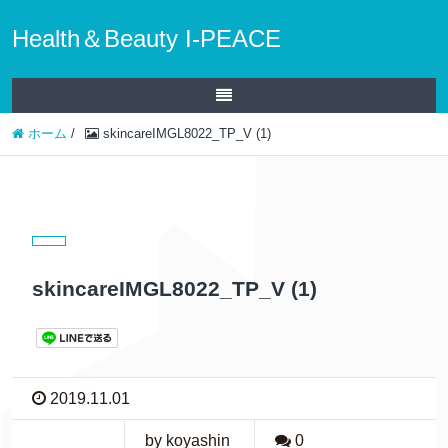
Health＆Beauty I-PEACE
ホーム
/
skincareIMGL8022_TP_V (1)
skincareIMGL8022_TP_V (1)
2019.11.01
by koyashin
0