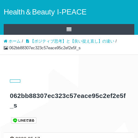
Health＆Beauty I-PEACE
ホーム
/
【ポジティブ思考】と【良い捉え直し】の違い
/
062bb88307ec323c57eace95c2ef2e5f_s
062bb88307ec323c57eace95c2ef2e5f
_s