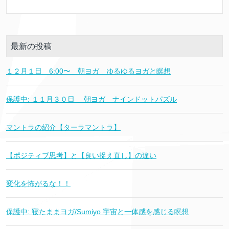
最新の投稿
１２月１日 6:00〜 朝ヨガ ゆるゆるヨガと瞑想
保護中: １１月３０日 朝ヨガ ナインドットパズル
マントラの紹介【ターラマントラ】
【ポジティブ思考】と【良い捉え直し】の違い
変化を怖がるな！！
保護中: 寝たままヨガ/Sumiyo 宇宙と一体感を感じる瞑想